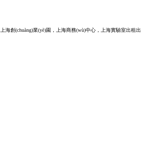
，上海創(chuàng)業(yè)園，上海商務(wù)中心，上海實驗室出租