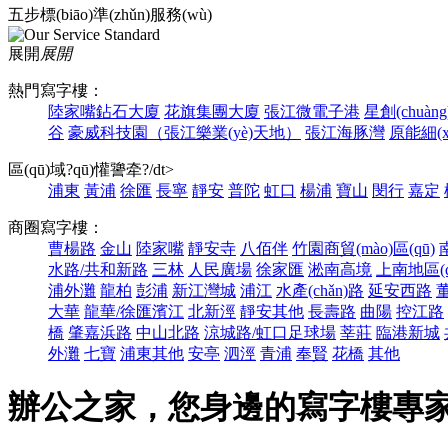
五步標(biāo)準(zhǔn)服務(wù)
展開
展開
熱門寫字樓：
陸家嘴鉆石大廈
花旗集團大廈
張江微電子港
星創(chuà
谷
豪威科技園（張江樂業(yè)天地）
張江海豚灣
原能細(xì
區(qū)域?qū)懽謽牵?/dt>
浦東
黃浦
徐匯
長寧
靜安
普陀
虹口
楊浦
寶山
閔行
嘉定
商圈寫字樓：
曹楊路
金山
陸家嘴
靜安寺
八佰伴
竹園商貿(mào)區(qū)
水路/共和新路
三林
人民廣場
徐家匯
淞南高境
上南地區(q
浦外灘
龍柏
彭浦
新江灣城
浦江
水產(chǎn)路
延安西路
大華
龍華/徐匯濱江
北新涇
靜安其他
長壽路
曲陽
控江路
橋
肇嘉浜路
中山北路
涼城路/虹口足球場
莘莊
臨港新城
外灘
七寶
浦東其他
安亭
泗涇
青浦
奉賢
花橋
其他
辦公之家，您身邊的寫字樓專家