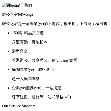
辦公之家網(wǎng)
辦公之家是一家專業(yè)的上海寫字樓出租，上海寫字樓出售
150萬+精品真房源
房源實勘，實地拍照
類型齊全
普通辦公、共享辦公、創(chuàng)意園
顧問專業(yè)，價格透明
超千人顧問團隊
企業(yè)服務(wù)，一站搞定
尊享注冊、裝修等一站式服務(wù)
Our Service Standard