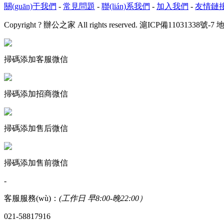
關(guān)于我們
-
常見問題
-
聯(lián)系我們
-
加入我們
-
友情鏈
Copyright ? 辦公之家 All rights reserved.
滬ICP備11031338號-7
地
掃碼添加客服微信
掃碼添加招商微信
掃碼添加售后微信
掃碼添加售前微信
-
客服服務(wù)：
(工作日 早8:00-晚22:00）
021-58817916