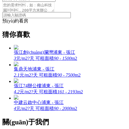
預(yù)約看房
猜你喜歡
張江創(chuàng)瀾灣
浦東 - 張江
3
元/m2?天
可租面積
90 - 1500
m2
集鼎天地
浦東 - 張江
2.1
元/m2?天
可租面積
90 - 7500
m2
張江74辦公樓
浦東 - 張江
4.2
元/m2?天
可租面積
161 - 2193
m2
中建云啟中心
浦東 - 張江
4
元/m2?天
可租面積
90 - 2000
m2
關(guān)于我們