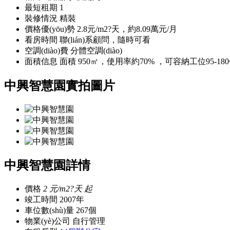
最短租期
1
裝修情況
精裝
價格優(yōu)勢
2.8元/m2?天，約8.09萬元/月
看房時間
聯(lián)系顧問，隨時可看
空調(diào)費
分體空調(diào)
面積信息
面積 950㎡，使用率約70% ，可容納工位95-18
中興智慧園實拍圖片
中興智慧園詳情
價格
2
元/m2?天 起
竣工時間
2007年
車位數(shù)量
267個
物業(yè)公司
自行管理