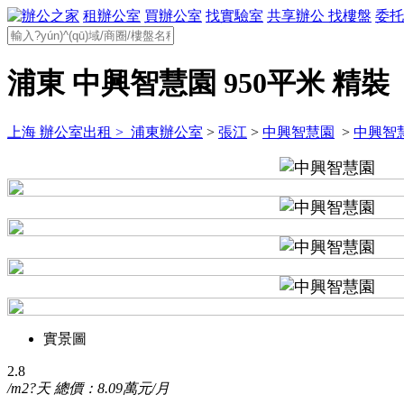
租辦公室
買辦公室
找實驗室
共享辦公
找樓盤
委托
浦東 中興智慧園 950平米 精裝
上海 辦公室出租 >
浦東辦公室
>
張江
>
中興智慧園
>
中興智
實景圖
2.8
/m2?天
總價：8.09萬元/月