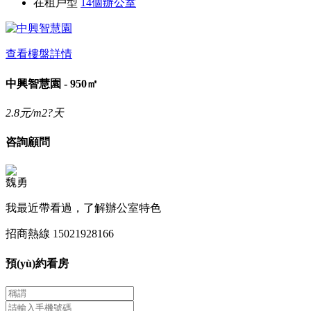
在租戶型
14個辦公室
查看樓盤詳情
中興智慧園 - 950㎡
2.8
元/m2?天
咨詢顧問
魏勇
我最近帶看過，了解辦公室特色
招商熱線
15021928166
預(yù)約看房