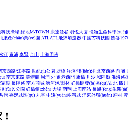
ng)科技廣場
綠地M-TOWN
康達源谷
明悅大廈
悅頌生命科學(xué)
)胞產(chǎn)業(yè)園
ATLATL飛鏢加速器
中國芯科技園
衡谷197
松江
青浦
奉賢
金山
上海周邊
南京西路/江寧路
世紀(jì)公園
塘橋
洋涇/聯(lián)洋
北京西路
前灘
ū)
南京東路
萬體館
周浦
外灘
老西門
康橋
川沙
城隍廟
淮海路/
董家渡
長陽路
南方商城
漕河涇/田林
虹橋開發(fā)區(qū)/古北
四川
復(fù)興公園
虹橋鎮(zhèn)
大場
南翔
上海南站
長風(fēng)生態(tài
共康
嘉定城區(qū)
九亭
中遠(yuǎn)兩灣城
浦東外環(huán)
顧村
豐
！