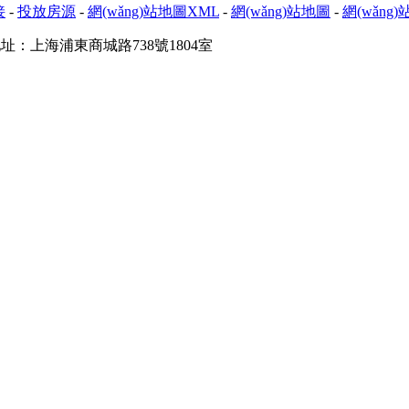
接
-
投放房源
-
網(wǎng)站地圖XML
-
網(wǎng)站地圖
-
網(wǎng
址：上海浦東商城路738號1804室