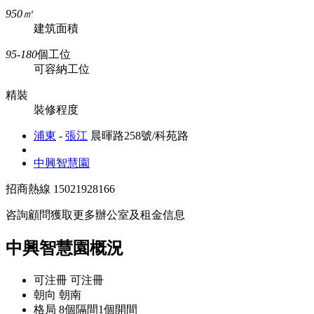
950㎡
建筑面積
95-180
個工位
可容納工位
精裝
裝修程度
浦東
-
張江
晨暉路258號/科苑路
中興智慧園
招商熱線
15021928166
咨詢顧問獲取更多辦公室及租金信息
中興智慧園概況
可注冊
可注冊
朝向
朝南
格局
8個隔間1個開間