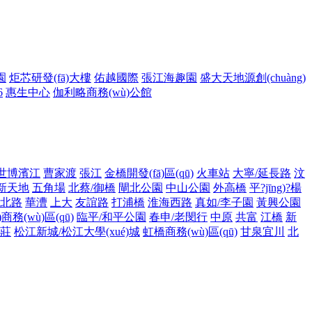
園
炬芯研發(fā)大樓
佑越國際
張江海趣園
盛大天地源創(chuàng)
6
惠生中心
伽利略商務(wù)公館
世博濱江
曹家渡
張江
金橋開發(fā)區(qū)
火車站
大寧/延長路
汶
新天地
五角場
北蔡/御橋
閘北公園
中山公園
外高橋
平?jīng)?楊
北路
華漕
上大
友誼路
打浦橋
淮海西路
真如/李子園
黃興公園
)商務(wù)區(qū)
臨平/和平公園
春申/老閔行
中原
共富
江橋
新
莊
松江新城/松江大學(xué)城
虹橋商務(wù)區(qū)
甘泉宜川
北