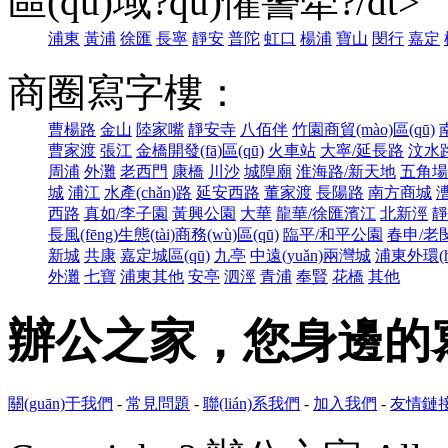
區(qū)域?qū)懽謽牵?/dt>
浦東
黃浦
徐匯
長寧
靜安
普陀
虹口
楊浦
寶山
閔行
嘉定
商圈寫字樓：
曹楊路
金山
陸家嘴
靜安寺
八佰伴
竹園商貿(mào)區(qū)
曹家渡
張江
金橋開發(fā)區(qū)
火車站
大寧/延長路
汶水
周浦
外灘
老西門
康橋
川沙
城隍廟
淮海路/新天地
五角場
城
浦江
水產(chǎn)路
延安西路
董家渡
長陽路
南方商城
西路
真如/李子園
黃興公園
大華
龍華/徐匯濱江
北新涇
靜
長風(fēng)生態(tài)商務(wù)區(qū)
臨平/和平公園
春申/老
新城
共康
嘉定城區(qū)
九亭
中遠(yuǎn)兩灣城
浦東外環(h
外灘
七寶
浦東其他
安亭
泗涇
青浦
奉賢
花橋
其他
辦公之家，您身邊的寫
關(guān)于我們
-
常見問題
-
聯(lián)系我們
-
加入我們
-
友情鏈