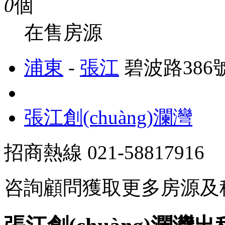
0
個
在售房源
浦東
-
張江
碧波路386
張江創(chuàng)瀾灣
招商熱線
021-58817916
咨詢顧問獲取更多房源及