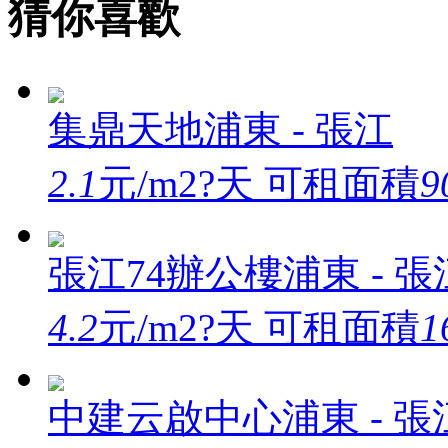
猜你喜歡
集鼎天地
浦東 - 張江
2.1
元/m2?天
可租面積
9
張江74辦公樓
浦東 - 張
4.2
元/m2?天
可租面積
1
中建云啟中心
浦東 - 張