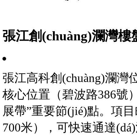
張江創(chuàng)瀾灣
張江高科創(chuàng)瀾灣
核心位置（碧波路386號）
展帶”重要節(jié)點
700米），可快速通達(d