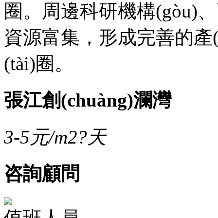
圈。周邊科研機構(gòu)
資源富集，形成完善的產(ch
(tài)圈。
張江創(chuàng)瀾灣
3-5
元/m2?天
咨詢顧問
值班人員