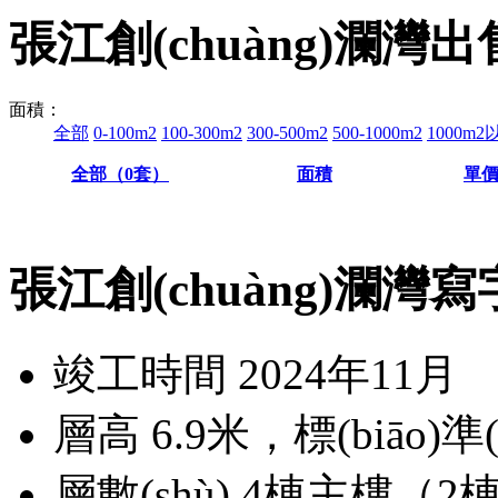
張江創(chuàng)瀾灣
出
面積：
全部
0-100m2
100-300m2
300-500m2
500-1000m2
1000m2
全部（
0
套）
面積
單
張江創(chuàng)瀾灣
竣工時間
2024年11月
層高
6.9米，標(biāo)
層數(shù)
4棟主樓（2棟