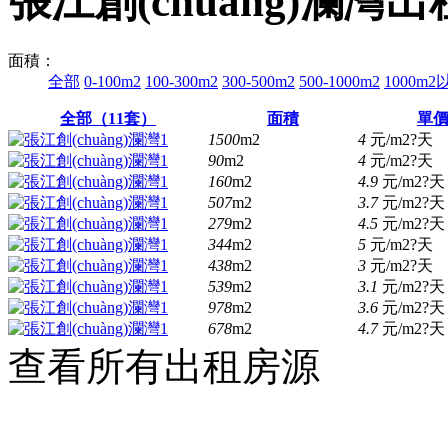
張江創(chuàng)瀾灣
面積：
全部
0-100m2
100-300m2
300-500m2
500-1000m2
1000m2
全部（
11
套）
面積
單
1500
m2
4
元/m2?天
90
m2
4
元/m2?天
160
m2
4.9
元/m2?天
507
m2
3.7
元/m2?天
279
m2
4.5
元/m2?天
344
m2
5
元/m2?天
438
m2
3
元/m2?天
539
m2
3.1
元/m2?天
978
m2
3.6
元/m2?天
678
m2
4.7
元/m2?天
查看所有出租房源