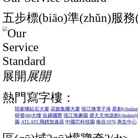
五步標(biāo)準(zhǔn)服務(
展開
展開
熱門寫字樓：
陸家嘴鉆石大廈
花旗集團大廈
張江微電子港
星創(chuà
研發(fā)大樓
佑越國際
張江海趣園
盛大天地源創(chuàng)
園
ATLATL飛鏢加速器
中國芯科技園
衡谷1976
惠生中心