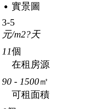
實景圖
3-5
元/m2?天
11
個
在租房源
90 - 1500
㎡
可租面積