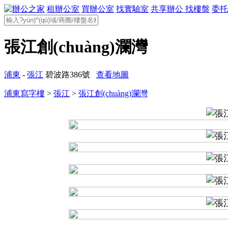
租辦公室
買辦公室
找實驗室
共享辦公
找樓盤
委托
張江創(chuàng)瀾灣
浦東
-
張江
碧波路386號
查看地圖
浦東寫字樓
>
張江
>
張江創(chuàng)瀾灣