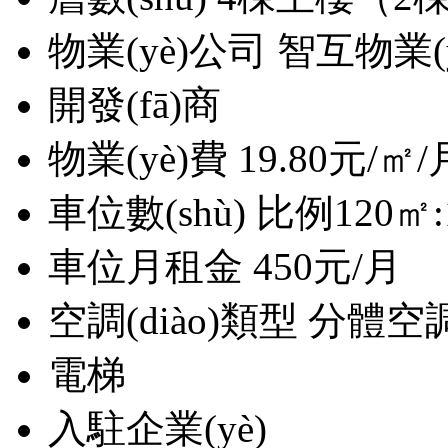
物業(yè)公司
智互物業(y
開發(fā)商
物業(yè)費
19.80元/㎡/
車位數(shù)
比例120㎡:
車位月租金
450元/月
空調(diào)類型
分體空調(
電梯
入駐企業(yè)