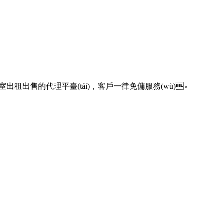
驗(yàn)室出租出售的代理平臺(tái)，客戶一律免傭服務(wù)。