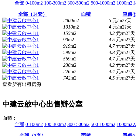
全部
0-100m2
100-300m2
300-500m2
500-1000m2
1000m2
全部（
14
套）
面積
單價(ji
2000
m2
5
元/m2?天
1010
m2
4
元/m2?天
155
m2
4.2
元/m2?天
90
m2
4.5
元/m2?天
919
m2
4.7
元/m2?天
599
m2
4.8
元/m2?天
569
m2
4.7
元/m2?天
236
m2
4.2
元/m2?天
226
m2
4.4
元/m2?天
742
m2
4.5
元/m2?天
查看所有出租房源
中建云啟中心
出售
辦公室
面積：
全部
0-100m2
100-300m2
300-500m2
500-1000m2
1000m2
全部（
3
套）
面積
單價(ji