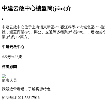
中建云啟中心樓盤簡(jiǎn)介
中建云啟中心位于上海浦東新區(qū)張江科學(xué)城北區(qū)位置，是
體，涵蓋商業(yè)、辦公、交通等多種業(yè)態(tài)。，近
業(yè)約1.2萬方。
中建云啟中心
4-5
元/m2?天
咨詢顧問
值班人員
我最近帶看過，了解房源特色
招商熱線
021-58817916