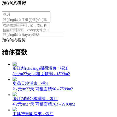
預(yù)約看房
預(yù)約看房
猜你喜歡
張江創(chuàng)瀾灣
浦東 - 張江
3
元/m2?天
可租面積
90 - 1500
m2
集鼎天地
浦東 - 張江
2.1
元/m2?天
可租面積
90 - 7500
m2
張江74辦公樓
浦東 - 張江
4.2
元/m2?天
可租面積
161 - 2193
m2
中興智慧園
浦東 - 張江