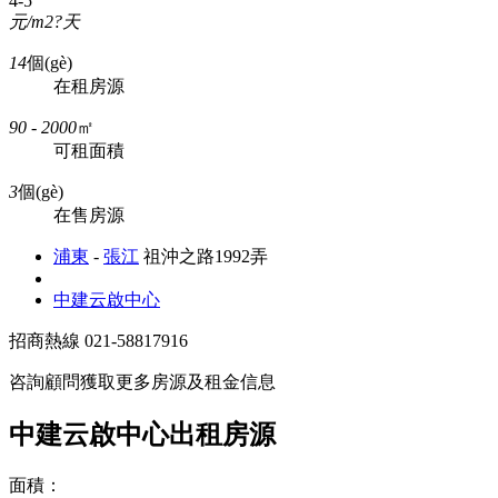
4-5
元/m2?天
14
個(gè)
在租房源
90 - 2000
㎡
可租面積
3
個(gè)
在售房源
浦東
-
張江
祖沖之路1992弄
中建云啟中心
招商熱線
021-58817916
咨詢顧問獲取更多房源及租金信息
中建云啟中心出租房源
面積：