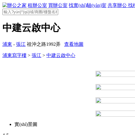
租辦公室
買辦公室
找實(shí)驗(yàn)室
共享辦公
找
中建云啟中心
浦東
-
張江
祖沖之路1992弄
查看地圖
浦東寫字樓
>
張江
>
中建云啟中心
實(shí)景圖