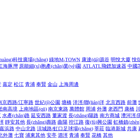
huàng)科技廣場(chǎng)
綠地M-TOWN
康達(dá)源谷
明悅大廈
悅頌
江海豚灣
原能細(xì)胞產(chǎn)業(yè)園
ATLATL飛鏢加速器
中國
行
嘉定
松江
青浦
奉賢
金山
上海周邊
南京西路/江寧路
世紀(jì)公園
塘橋
洋涇/聯(lián)洋
北京西路
前灘
淞南高境
上南地區(qū)
南京東路
萬體館
周浦
外灘
老西門
康橋
江
水產(chǎn)路
延安西路
董家渡
長(zhǎng)陽路
南方商城
漕河涇/
涇
靜安其他
長(zhǎng)壽路
曲陽
控江路
復(fù)興公園
虹橋鎮(zhèn
嘉浜路
中山北路
涼城路/虹口足球場(chǎng)
莘莊
臨港新城
共康
北外灘
七寶
浦東其他
安亭
泗涇
青浦
奉賢
花橋
其他