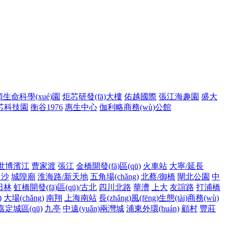
生命科學(xué)園
炬芯研發(fā)大樓
佑越國際
張江海趣園
盛大
芯科技園
衡谷1976
惠生中心
伽利略商務(wù)公館
世博濱江
曹家渡
張江
金橋開發(fā)區(qū)
火車站
大寧/延長
川沙
城隍廟
淮海路/新天地
五角場(chǎng)
北蔡/御橋
閘北公園
中
田林
虹橋開發(fā)區(qū)/古北
四川北路
華漕
上大
友誼路
打浦橋
)
大場(chǎng)
南翔
上海南站
長(zhǎng)風(fēng)生態(tài)商務(wù)
嘉定城區(qū)
九亭
中遠(yuǎn)兩灣城
浦東外環(huán)
顧村
豐莊