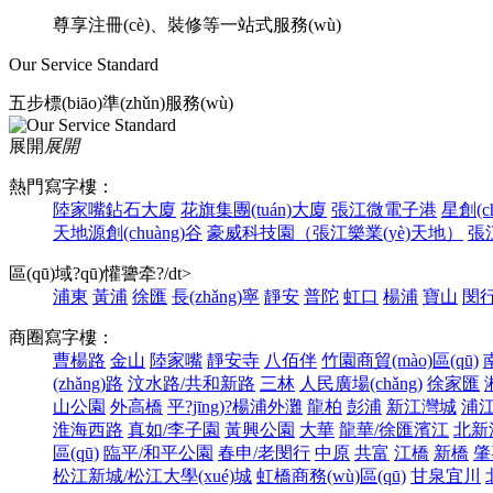
尊享注冊(cè)、裝修等一站式服務(wù)
Our Service Standard
五步標(biāo)準(zhǔn)服務(wù)
展開
展開
熱門寫字樓：
陸家嘴鉆石大廈
花旗集團(tuán)大廈
張江微電子港
星創(c
天地源創(chuàng)谷
豪威科技園（張江樂業(yè)天地）
張
區(qū)域?qū)懽謽牵?/dt>
浦東
黃浦
徐匯
長(zhǎng)寧
靜安
普陀
虹口
楊浦
寶山
閔
商圈寫字樓：
曹楊路
金山
陸家嘴
靜安寺
八佰伴
竹園商貿(mào)區(qū)
(zhǎng)路
汶水路/共和新路
三林
人民廣場(chǎng)
徐家匯
山公園
外高橋
平?jīng)?楊浦外灘
龍柏
彭浦
新江灣城
浦
淮海西路
真如/李子園
黃興公園
大華
龍華/徐匯濱江
北新
區(qū)
臨平/和平公園
春申/老閔行
中原
共富
江橋
新橋
肇
松江新城/松江大學(xué)城
虹橋商務(wù)區(qū)
甘泉宜川