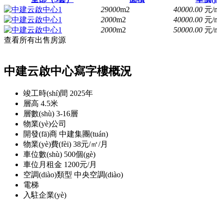
29000
m2
40000.00
元/
2000
m2
40000.00
元/
2000
m2
50000.00
元/
查看所有出售房源
中建云啟中心寫字樓概況
竣工時(shí)間
2025年
層高
4.5米
層數(shù)
3-16層
物業(yè)公司
開發(fā)商
中建集團(tuán)
物業(yè)費(fèi)
38元/㎡/月
車位數(shù)
500個(gè)
車位月租金
1200元/月
空調(diào)類型
中央空調(diào)
電梯
入駐企業(yè)