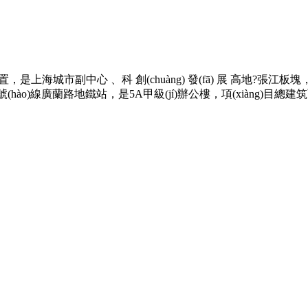
上海城市副中心 、科 創(chuàng) 發(fā) 展 高地?張江板塊，
地鐵2號(hào)線廣蘭路地鐵站，是5A甲級(jí)辦公樓，項(xiàng)