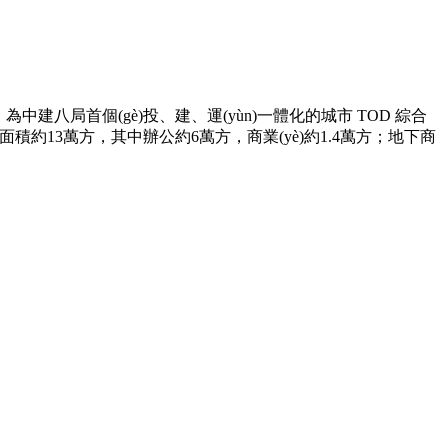
為中建八局首個(gè)投、建、運(yùn)一體化的城市 TOD 綜合
目總建筑面積約13萬方，其中辦公約6萬方，商業(yè)約1.4萬方；地下商