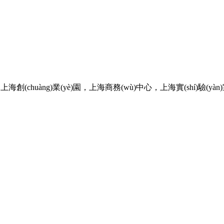
(chuàng)業(yè)園，上海商務(wù)中心，上海實(shí)