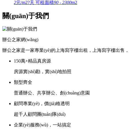
2
元/m2?天
可租面積
90 - 2300
m2
關(guān)于我們
辦公之家網(wǎng)
辦公之家是一家專業(yè)的上海寫字樓出租，上海寫字樓出售，上海創
150萬+精品真房源
房源實(shí)勘，實(shí)地拍照
類型齊全
普通辦公、共享辦公、創(chuàng)意園
顧問專業(yè)，價(jià)格透明
超千人顧問團(tuán)隊(duì)
企業(yè)服務(wù)，一站搞定