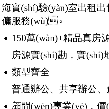
海實(shí)驗(yàn)室出租出
傭服務(wù)。
150萬(wàn)+精品真房
房源實(shí)勘，實(shí
類型齊全
普通辦公、共享辦公、創
顧問(wèn)專業(yè)，價