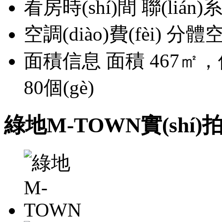
看房時(shí)間
聯(lián)系
空調(diào)費(fèi)
分體空調
面積信息
面積 467㎡
80個(gè)
綠地M-TOWN實(shí)