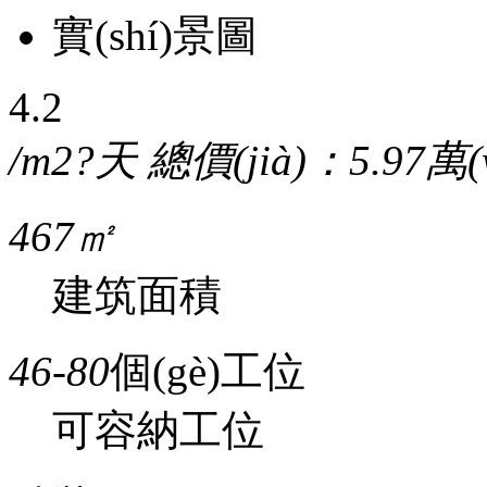
實(shí)景圖
4.2
/m2?天
總價(jià)：5.97萬
467㎡
建筑面積
46-80
個(gè)工位
可容納工位