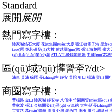
展開
展開
熱門寫字樓：
陸家嘴鉆石大廈
花旗集團(tuán)大廈
張江微電子港
星創(c
(xué)園
炬芯研發(fā)大樓
佑越國(guó)際
張江海趣園
盛大天
(xì)胞產(chǎn)業(yè)園
ATLATL飛鏢加速器
中國(guó)芯
區(qū)域?qū)懽謽牵?/dt>
浦東
黃浦
徐匯
長(zhǎng)寧
靜安
普陀
虹口
楊浦
寶山
閔
商圈寫字樓：
曹楊路
金山
陸家嘴
靜安寺
八佰伴
竹園商貿(mào)區(qū)
曹家渡
張江
金橋開發(fā)區(qū)
火車站
大寧/延長(zhǎng)
京東路
萬(wàn)體館
周浦
外灘
老西門
康橋
川沙
城隍廟