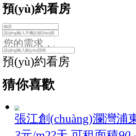
預(yù)約看房
預(yù)約看房
猜你喜歡
張江創(chuàng)瀾灣
浦東
3
元/m2?天
可租面積
90 