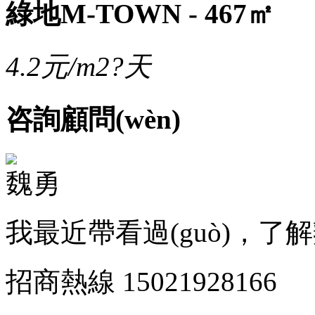
綠地M-TOWN - 467㎡
4.2
元/m2?天
咨詢顧問(wèn)
魏勇
我最近帶看過(guò)，
招商熱線
15021928166