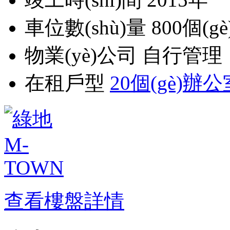
車位數(shù)量
800個(gè
物業(yè)公司
自行管理
在租戶型
20個(gè)辦公
查看樓盤詳情