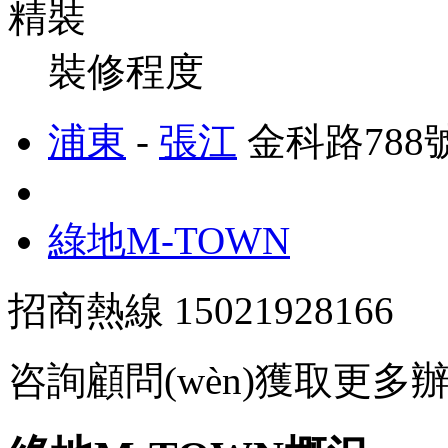
精裝
裝修程度
浦東
-
張江
金科路788號
綠地M-TOWN
招商熱線
15021928166
咨詢顧問(wèn)獲取更