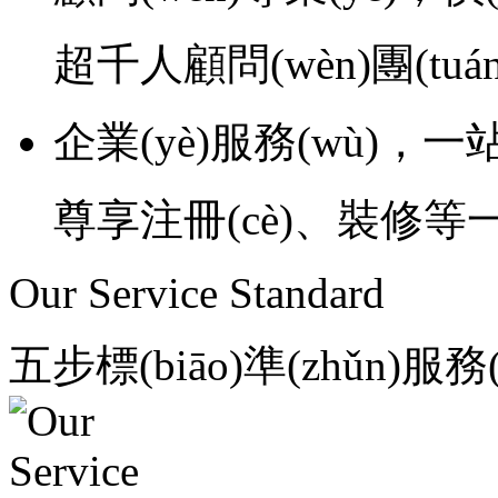
超千人顧問(wèn)團(tuán)
企業(yè)服務(wù)，
尊享注冊(cè)、裝修等
Our Service Standard
五步標(biāo)準(zhǔn)服務(