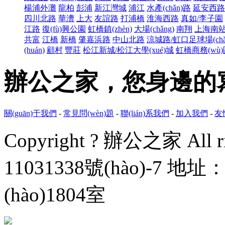
楊浦外灘
龍柏
彭浦
新江灣城
浦江
水產(chǎn)路
延安西路
四川北路
華漕
上大
友誼路
打浦橋
淮海西路
真如/李子園
江路
復(fù)興公園
虹橋鎮(zhèn)
大場(chǎng)
南翔
上海南
共富
江橋
新橋
肇嘉浜路
中山北路
涼城路/虹口足球場(chǎ
(huán)
顧村
豐莊
松江新城/松江大學(xué)城
虹橋商務(wù)區
辦公之家，您身
關(guān)于我們
-
常見問(wèn)題
-
聯(lián)系我們
-
加入我們
-
友
Copyright ? 辦公之家 All rig
11031338號(hào)-7
地址：
(hào)1804室