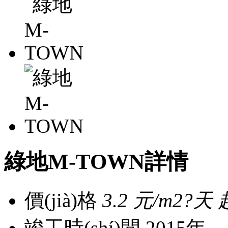
綠地M-TOWN詳情
價(jià)格
3.2
元/m2?天 
竣工時(shí)間
2015年