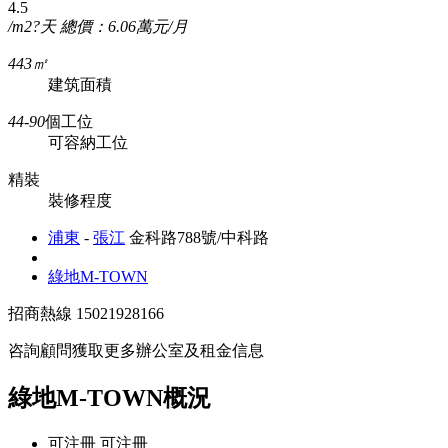
4.5
/m2?天
總價：6.06萬元/月
443㎡
建筑面積
44-90
個工位
可容納工位
精裝
裝修程度
浦東
-
張江
金科路788號/中科路
綠地M-TOWN
招商熱線
15021928166
咨詢顧問獲取更多辦公室及租金信息
綠地M-TOWN概況
可注冊
可注冊