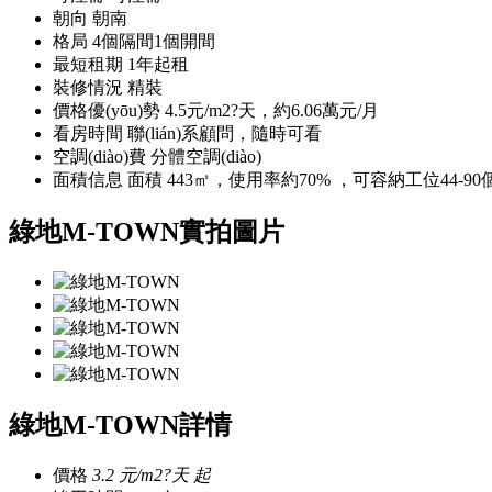
朝向
朝南
格局
4個隔間1個開間
最短租期
1年起租
裝修情況
精裝
價格優(yōu)勢
4.5元/m2?天，約6.06萬元/月
看房時間
聯(lián)系顧問，隨時可看
空調(diào)費
分體空調(diào)
面積信息
面積 443㎡，使用率約70% ，可容納工位44-90
綠地M-TOWN實拍圖片
綠地M-TOWN詳情
價格
3.2
元/m2?天 起