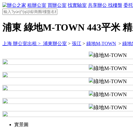
租辦公室
買辦公室
找實驗室
共享辦公
找樓盤
委托
浦東 綠地M-TOWN 443平米 
上海 辦公室出租 >
浦東辦公室
>
張江
>
綠地M-TOWN
>
綠地
實景圖