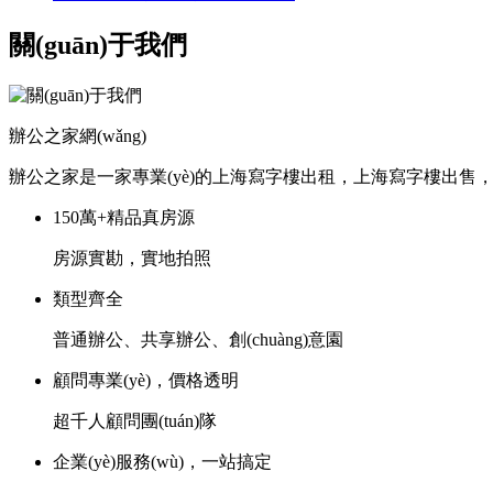
關(guān)于我們
辦公之家網(wǎng)
辦公之家是一家專業(yè)的上海寫字樓出租，上海寫字樓出售
150萬+精品真房源
房源實勘，實地拍照
類型齊全
普通辦公、共享辦公、創(chuàng)意園
顧問專業(yè)，價格透明
超千人顧問團(tuán)隊
企業(yè)服務(wù)，一站搞定