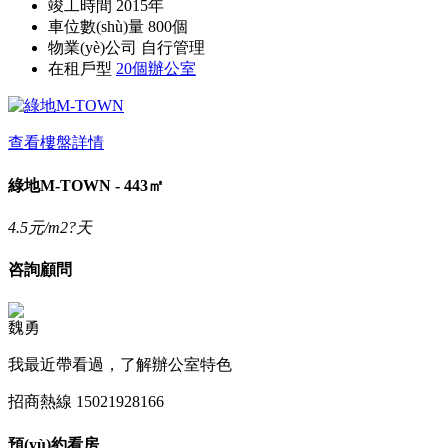
竣工時間
2015年
車位數(shù)量
800個
物業(yè)公司
自行管理
在租戶型
20個辦公室
查看樓盤詳情
綠地M-TOWN - 443㎡
4.5
元/m2?天
咨詢顧問
魏勇
我最近帶看過，了解辦公室特色
招商熱線
15021928166
預(yù)約看房