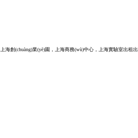
，上海創(chuàng)業(yè)園，上海商務(wù)中心，上海實驗室出