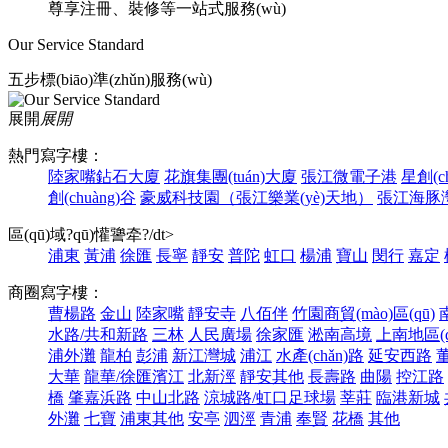
尊享注冊、裝修等一站式服務(wù)
Our Service Standard
五步標(biāo)準(zhǔn)服務(wù)
展開
展開
熱門寫字樓：
陸家嘴鉆石大廈
花旗集團(tuán)大廈
張江微電子港
星創(c
創(chuàng)谷
豪威科技園（張江樂業(yè)天地）
張江海豚
區(qū)域?qū)懽謽牵?/dt>
浦東
黃浦
徐匯
長寧
靜安
普陀
虹口
楊浦
寶山
閔行
嘉定
商圈寫字樓：
曹楊路
金山
陸家嘴
靜安寺
八佰伴
竹園商貿(mào)區(qū)
水路/共和新路
三林
人民廣場
徐家匯
淞南高境
上南地區(q
浦外灘
龍柏
彭浦
新江灣城
浦江
水產(chǎn)路
延安西路
大華
龍華/徐匯濱江
北新涇
靜安其他
長壽路
曲陽
控江路
橋
肇嘉浜路
中山北路
涼城路/虹口足球場
莘莊
臨港新城
外灘
七寶
浦東其他
安亭
泗涇
青浦
奉賢
花橋
其他