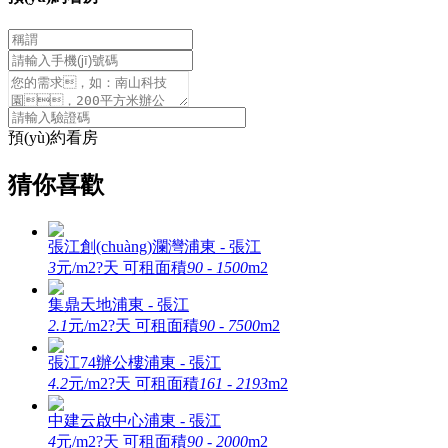
預(yù)約看房
猜你喜歡
張江創(chuàng)瀾灣
浦東 - 張江
3
元/m2?天
可租面積
90 - 1500
m2
集鼎天地
浦東 - 張江
2.1
元/m2?天
可租面積
90 - 7500
m2
張江74辦公樓
浦東 - 張江
4.2
元/m2?天
可租面積
161 - 2193
m2
中建云啟中心
浦東 - 張江
4
元/m2?天
可租面積
90 - 2000
m2