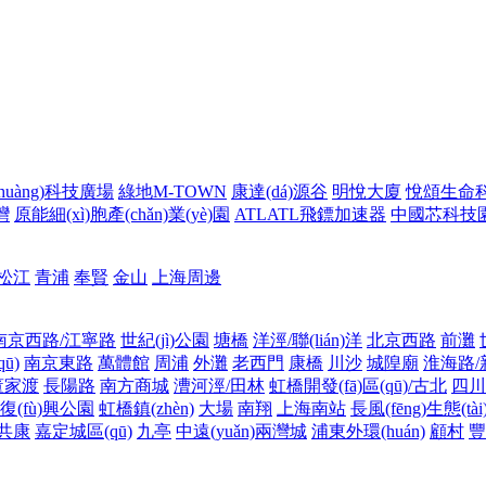
huàng)科技廣場
綠地M-TOWN
康達(dá)源谷
明悅大廈
悅頌生命科學
灣
原能細(xì)胞產(chǎn)業(yè)園
ATLATL飛鏢加速器
中國芯科技
松江
青浦
奉賢
金山
上海周邊
南京西路/江寧路
世紀(jì)公園
塘橋
洋涇/聯(lián)洋
北京西路
前灘
ū)
南京東路
萬體館
周浦
外灘
老西門
康橋
川沙
城隍廟
淮海路/
董家渡
長陽路
南方商城
漕河涇/田林
虹橋開發(fā)區(qū)/古北
四川
復(fù)興公園
虹橋鎮(zhèn)
大場
南翔
上海南站
長風(fēng)生態(tài
共康
嘉定城區(qū)
九亭
中遠(yuǎn)兩灣城
浦東外環(huán)
顧村
豐