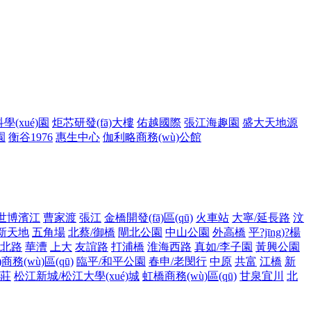
(xué)園
炬芯研發(fā)大樓
佑越國際
張江海趣園
盛大天地源
園
衡谷1976
惠生中心
伽利略商務(wù)公館
世博濱江
曹家渡
張江
金橋開發(fā)區(qū)
火車站
大寧/延長路
汶
新天地
五角場
北蔡/御橋
閘北公園
中山公園
外高橋
平?jīng)?楊
北路
華漕
上大
友誼路
打浦橋
淮海西路
真如/李子園
黃興公園
)商務(wù)區(qū)
臨平/和平公園
春申/老閔行
中原
共富
江橋
新
莊
松江新城/松江大學(xué)城
虹橋商務(wù)區(qū)
甘泉宜川
北