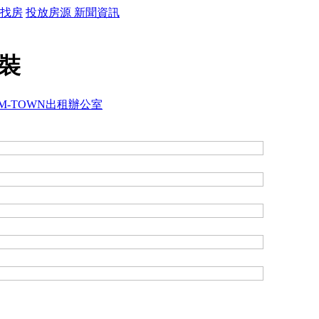
找房
投放房源
新聞資訊
精裝
M-TOWN出租辦公室