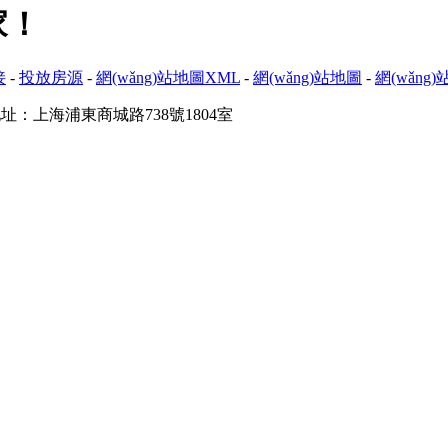
！
接
-
投放房源
-
網(wǎng)站地圖XML
-
網(wǎng)站地圖
-
網(wǎng
址：上海浦東商城路738號1804室