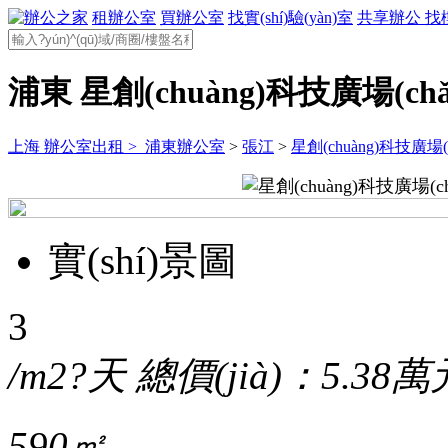
租辦公室
買辦公室
找實(shí)驗(yàn)室
共享辦公
找
浦東 星創(chuàng)科技廣場(chǎ
上海 辦公室出租 >
浦東辦公室
>
張江
>
星創(chuàng)科技廣場(c
實(shí)景圖
3
/m2?天
總價(jià)：5.38萬
590㎡