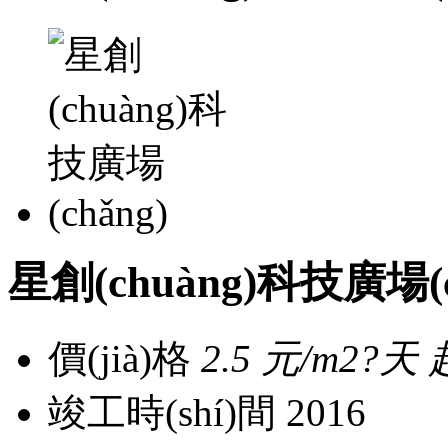
星創(chuàng)科技廣場(
價(jià)格
2.5
元/m2?天 
竣工時(shí)間
2016