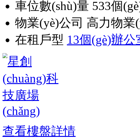
車位數(shù)量
533個(gè
物業(yè)公司
高力物業(y
在租戶型
13個(gè)辦公
查看樓盤詳情