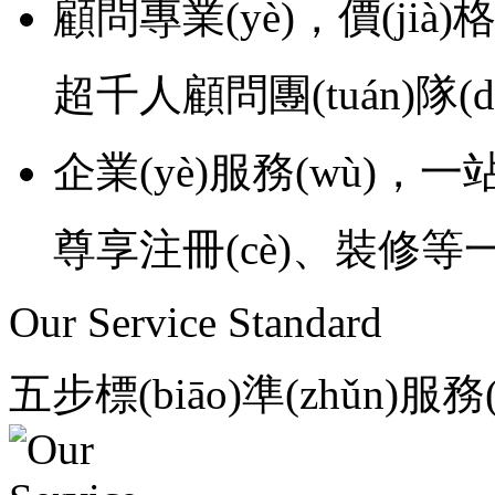
顧問專業(yè)，價(jià)
超千人顧問團(tuán)隊(du
企業(yè)服務(wù)，
尊享注冊(cè)、裝修等一
Our Service Standard
五步標(biāo)準(zhǔn)服務(