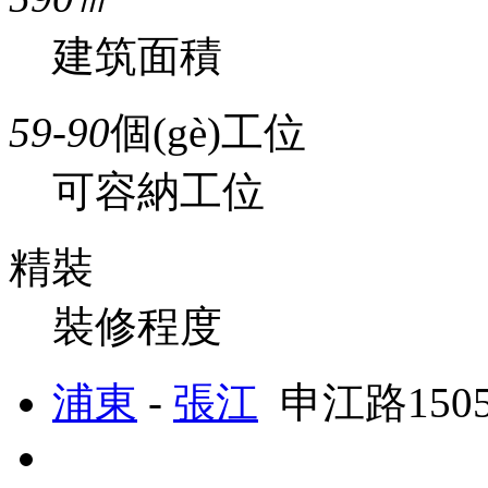
建筑面積
59-90
個(gè)工位
可容納工位
精裝
裝修程度
浦東
-
張江
申江路150