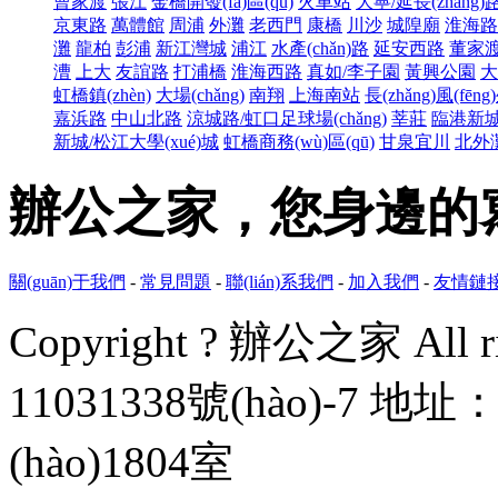
曹家渡
張江
金橋開發(fā)區(qū)
火車站
大寧/延長(zhǎng)
京東路
萬體館
周浦
外灘
老西門
康橋
川沙
城隍廟
淮海路
灘
龍柏
彭浦
新江灣城
浦江
水產(chǎn)路
延安西路
董家
漕
上大
友誼路
打浦橋
淮海西路
真如/李子園
黃興公園
大
虹橋鎮(zhèn)
大場(chǎng)
南翔
上海南站
長(zhǎng)風(fēng
嘉浜路
中山北路
涼城路/虹口足球場(chǎng)
莘莊
臨港新
新城/松江大學(xué)城
虹橋商務(wù)區(qū)
甘泉宜川
北外
辦公之家，您身
關(guān)于我們
-
常見問題
-
聯(lián)系我們
-
加入我們
-
友情鏈
Copyright ? 辦公之家 All rig
11031338號(hào)-7
地址：
(hào)1804室