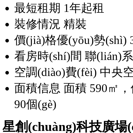
最短租期
1年起租
裝修情況
精裝
價(jià)格優(yōu)勢(shì)
看房時(shí)間
聯(lián
空調(diào)費(fèi)
中央空調
面積信息
面積 590㎡
90個(gè)
星創(chuàng)科技廣場(c