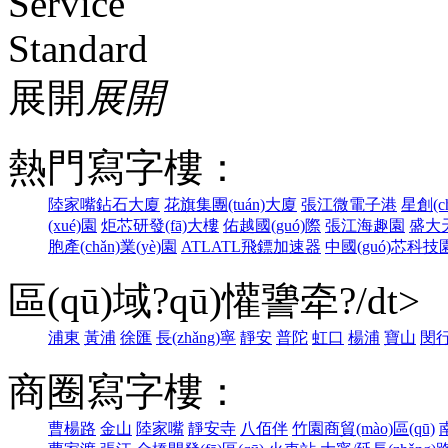
展開
展開
熱門寫字樓：
陸家嘴鉆石大廈
花旗集團(tuán)大廈
張江微電子港
星創(c
(xué)園
炬芯研發(fā)大樓
佑越國(guó)際
張江海趣園
盛大天
胞產(chǎn)業(yè)園
ATLATL飛鏢加速器
中國(guó)芯科技
區(qū)域?qū)懽謽牵?/dt>
浦東
黃浦
徐匯
長(zhǎng)寧
靜安
普陀
虹口
楊浦
寶山
閔
商圈寫字樓：
曹楊路
金山
陸家嘴
靜安寺
八佰伴
竹園商貿(mào)區(qū)