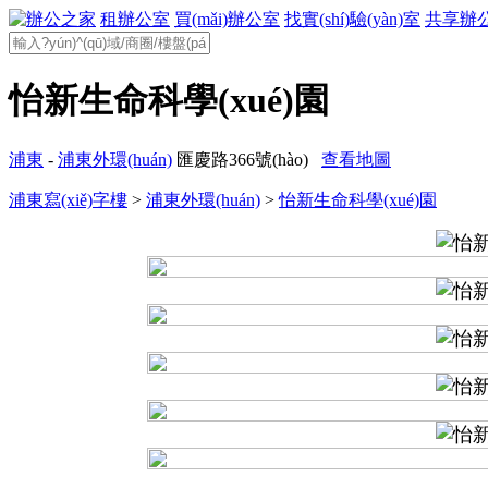
租辦公室
買(mǎi)辦公室
找實(shí)驗(yàn)室
共享辦
怡新生命科學(xué)園
浦東
-
浦東外環(huán)
匯慶路366號(hào)
查看地圖
浦東寫(xiě)字樓
>
浦東外環(huán)
>
怡新生命科學(xué)園