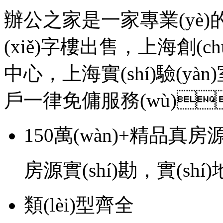
辦公之家是一家專業(yè)的
(xiě)字樓出售，上海創(ch
中心，上海實(shí)驗(yàn
戶一律免傭服務(wù)
150萬(wàn)+精品真房
房源實(shí)勘，實(sh
類(lèi)型齊全