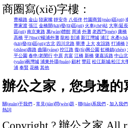
商圈寫(xiě)字樓：
曹楊路
金山
陸家嘴
靜安寺
八佰伴
竹園商貿(mào)區(qū)
曹家渡
張江
金橋開(kāi)發(fā)區(qū)
火車(chē)站
大寧/延長(
區(qū)
南京東路
萬(wàn)體館
周浦
外灘
老西門(mén)
康橋
高橋
平?jīng)?楊浦外灘
龍柏
彭浦
新江灣城
浦江
水產(chǎ
(kāi)發(fā)區(qū)/古北
四川北路
華漕
上大
友誼路
打浦橋
(zhǎng)壽路
曲陽(yáng)
控江路
復(fù)興公園
虹橋鎮(zhèn)
平公園
春申/老閔行
中原
共富
江橋
新橋
肇嘉浜路
中山北
(yuǎn)兩灣城
浦東外環(huán)
顧村
豐莊
松江新城/松江大學(
浦
奉賢
花橋
其他
辦公之家，您身邊的
關(guān)于我們
-
常見(jiàn)問(wèn)題
-
聯(lián)系我們
-
加入我們
熱詞
Copyright ? 辦公之家 All rig