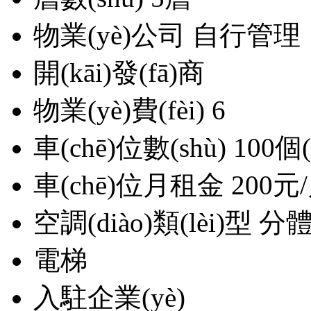
物業(yè)公司
自行管理
開(kāi)發(fā)商
物業(yè)費(fèi)
6
車(chē)位數(shù)
100個(
車(chē)位月租金
200元
空調(diào)類(lèi)型
分體空
電梯
入駐企業(yè)