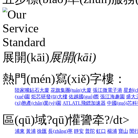
展開(kāi)
展開(kāi)
熱門(mén)寫(xiě)字樓：
陸家嘴鉆石大廈
花旗集團(tuán)大廈
張江微電子港
星創(c
(xué)園
炬芯研發(fā)大樓
佑越國(guó)際
張江海趣園
盛大天
(xì)胞產(chǎn)業(yè)園
ATLATL飛鏢加速器
中國(guó)芯
區(qū)域?qū)懽謽牵?/dt>
浦東
黃浦
徐匯
長(zhǎng)寧
靜安
普陀
虹口
楊浦
寶山
閔