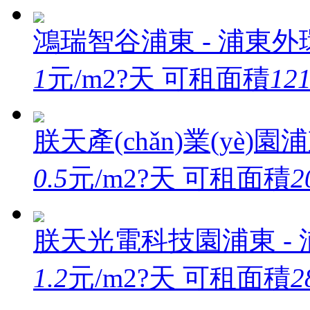
鴻瑞智谷
浦東 - 浦東外環
1
元/m2?天
可租面積
121
朕天產(chǎn)業(yè)園
浦
0.5
元/m2?天
可租面積
2
朕天光電科技園
浦東 - 
1.2
元/m2?天
可租面積
2