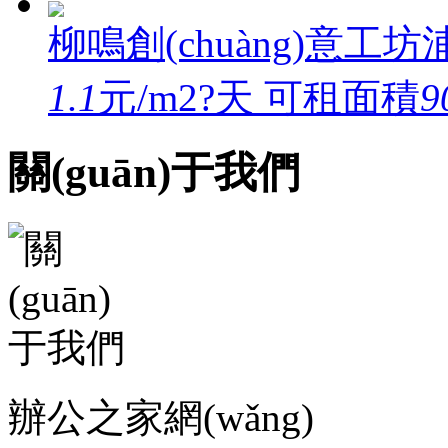
柳鳴創(chuàng)意工坊
浦
1.1
元/m2?天
可租面積
9
關(guān)于我們
辦公之家網(wǎng)