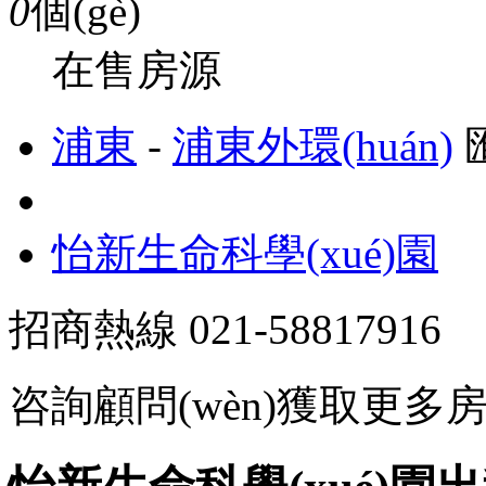
0
個(gè)
在售房源
浦東
-
浦東外環(huán)
匯
怡新生命科學(xué)園
招商熱線
021-58817916
咨詢顧問(wèn)獲取更多