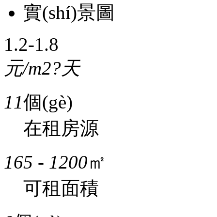
實(shí)景圖
1.2-1.8
元/m2?天
11
個(gè)
在租房源
165 - 1200
㎡
可租面積