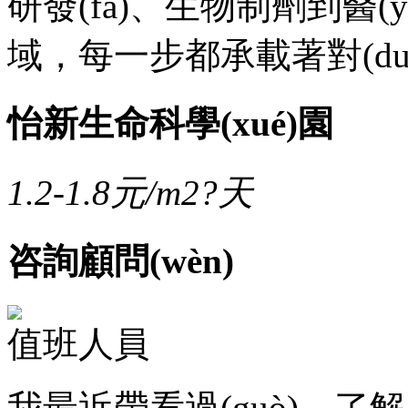
研發(fā)、生物制劑到醫(
域，每一步都承載著對(duì)
怡新生命科學(xué)園
1.2-1.8
元/m2?天
咨詢顧問(wèn)
值班人員
我最近帶看過(guò)，