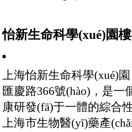
怡新生命科學(xué)園樓盤(
上海怡新生命科學(xué)園
匯慶路366號(hào)，是一
康研發(fā)于一體的綜合性產(ch
上海市生物醫(yī)藥產(chǎ