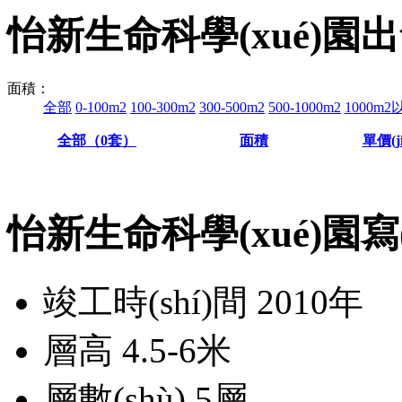
怡新生命科學(xué)園
出
面積：
全部
0-100m2
100-300m2
300-500m2
500-1000m2
1000m2
全部（
0
套）
面積
單價(ji
怡新生命科學(xué)園寫(
竣工時(shí)間
2010年
層高
4.5-6米
層數(shù)
5層