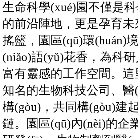
生命科學(xué)園不僅是科學(
的前沿陣地，更是孕育未來(
搖籃，園區(qū)環(huá
(niǎo)語(yǔ)花香，為科
富有靈感的工作空間。這里
知名的生物科技公司、醫(yī)
構(gòu)，共同構(gòu)
鏈。園區(qū)內(nèi