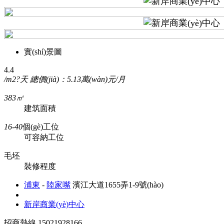
實(shí)景圖
4.4
/m2?天
總價(jià)：5.13萬(wàn)元/月
383㎡
建筑面積
16-40
個(gè)工位
可容納工位
毛坯
裝修程度
浦東
-
陸家嘴
濱江大道1655弄1-9號(hào)
新岸商業(yè)中心
招商熱線
15021928166