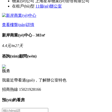
物業(yè)公司
上海星卓物業(yè)管理有限公司
在租戶(hù)型
11個(gè)辦公室
查看樓盤(pán)詳情
新岸商業(yè)中心 - 383㎡
4.4
元/m2?天
咨詢(xún)顧問(wèn)
魏勇
我最近帶看過(guò)，了解辦公室特色
招商熱線
15021928166
預(yù)約看房