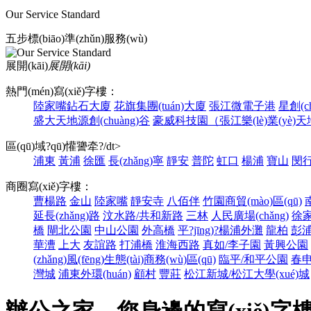
Our Service Standard
五步標(biāo)準(zhǔn)服務(wù)
展開(kāi)
展開(kāi)
熱門(mén)寫(xiě)字樓：
陸家嘴鉆石大廈
花旗集團(tuán)大廈
張江微電子港
星創(c
盛大天地源創(chuàng)谷
豪威科技園（張江樂(lè)業(yè)
區(qū)域?qū)懽謽牵?/dt>
浦東
黃浦
徐匯
長(zhǎng)寧
靜安
普陀
虹口
楊浦
寶山
閔
商圈寫(xiě)字樓：
曹楊路
金山
陸家嘴
靜安寺
八佰伴
竹園商貿(mào)區(qū)
延長(zhǎng)路
汶水路/共和新路
三林
人民廣場(chǎng)
徐
橋
閘北公園
中山公園
外高橋
平?jīng)?楊浦外灘
龍柏
彭
華漕
上大
友誼路
打浦橋
淮海西路
真如/李子園
黃興公園
(zhǎng)風(fēng)生態(tài)商務(wù)區(qū)
臨平/和平公園
春申
灣城
浦東外環(huán)
顧村
豐莊
松江新城/松江大學(xué)城