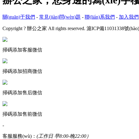
辦公之家，您身邊的寫(xiě)字樓專(
關(guān)于我們
-
常見(jiàn)問(wèn)題
-
聯(lián)系我們
-
加入我們
Copyright ? 辦公之家 All rights reserved.
滬ICP備11031338號(hào)
掃碼添加客服微信
掃碼添加招商微信
掃碼添加售后微信
掃碼添加售前微信
-
客服服務(wù)：
(工作日 早8:00-晚22:00）