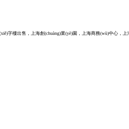
ě)字樓出售，上海創(chuàng)業(yè)園，上海商務(wù)中心，