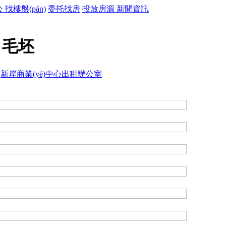
公
找樓盤(pán)
委托找房
投放房源
新聞資訊
 毛坯
>
新岸商業(yè)中心出租辦公室