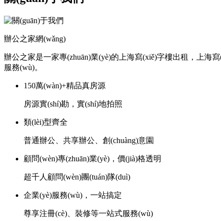
辦公之家網(wǎng)
辦公之家是一家專(zhuān)業(yè)的上海寫(xiě)字樓出租，上海寫(xi
服務(wù)。
150萬(wàn)+精品真房源
房源實(shí)勘，實(shí)地拍照
類(lèi)型齊全
普通辦公、共享辦公、創(chuàng)意園
顧問(wèn)專(zhuān)業(yè)，價(jià)格透明
超千人顧問(wèn)團(tuán)隊(duì)
企業(yè)服務(wù)，一站搞定
尊享注冊(cè)、裝修等一站式服務(wù)