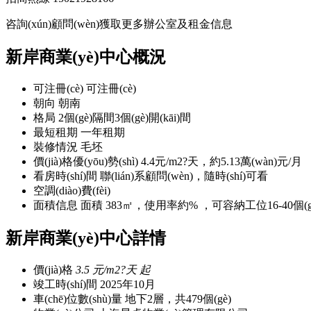
咨詢(xún)顧問(wèn)獲取更多辦公室及租金信息
新岸商業(yè)中心概況
可注冊(cè)
可注冊(cè)
朝向
朝南
格局
2個(gè)隔間3個(gè)開(kāi)間
最短租期
一年租期
裝修情況
毛坯
價(jià)格優(yōu)勢(shì)
4.4元/m2?天，約5.13萬(wàn)元/月
看房時(shí)間
聯(lián)系顧問(wèn)，隨時(shí)可看
空調(diào)費(fèi)
面積信息
面積 383㎡，使用率約% ，可容納工位16-40個(g
新岸商業(yè)中心詳情
價(jià)格
3.5
元/m2?天 起
竣工時(shí)間
2025年10月
車(chē)位數(shù)量
地下2層，共479個(gè)