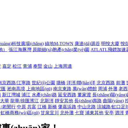
huàng)科技廣場(chǎng)
綠地M-TOWN
康達(dá)源谷
明悅大廈
悅頌
天地）
張江海豚灣
原能細(xì)胞產(chǎn)業(yè)園
ATLATL飛鏢加速
行
嘉定
松江
青浦
奉賢
金山
上海周邊
南京西路/江寧路
世紀(jì)公園
塘橋
洋涇/聯(lián)洋
北京西路
前灘
家匯
淞南高境
上南地區(qū)
南京東路
萬(wàn)體館
周浦
外灘
老西門
浦
新江灣城
浦江
水產(chǎn)路
延安西路
董家渡
長(zhǎng)陽(yáng
大華
龍華/徐匯濱江
北新涇
靜安其他
長(zhǎng)壽路
曲陽(yáng)
/老閔行
中原
共富
江橋
新橋
肇嘉浜路
中山北路
涼城路/虹口足球場
虹橋商務(wù)區(qū)
甘泉宜川
北外灘
七寶
浦東其他
安亭
泗涇