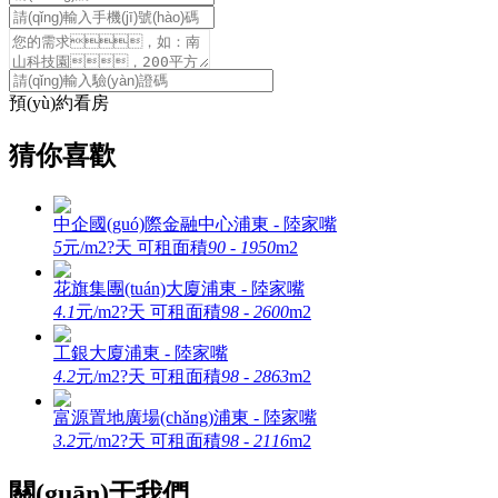
預(yù)約看房
猜你喜歡
中企國(guó)際金融中心
浦東 - 陸家嘴
5
元/m2?天
可租面積
90 - 1950
m2
花旗集團(tuán)大廈
浦東 - 陸家嘴
4.1
元/m2?天
可租面積
98 - 2600
m2
工銀大廈
浦東 - 陸家嘴
4.2
元/m2?天
可租面積
98 - 2863
m2
富源置地廣場(chǎng)
浦東 - 陸家嘴
3.2
元/m2?天
可租面積
98 - 2116
m2
關(guān)于我們