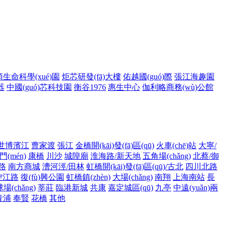
生命科學(xué)園
炬芯研發(fā)大樓
佑越國(guó)際
張江海趣園
器
中國(guó)芯科技園
衡谷1976
惠生中心
伽利略商務(wù)公館
世博濱江
曹家渡
張江
金橋開(kāi)發(fā)區(qū)
火車(chē)站
大寧/
(mén)
康橋
川沙
城隍廟
淮海路/新天地
五角場(chǎng)
北蔡/御
)路
南方商城
漕河涇/田林
虹橋開(kāi)發(fā)區(qū)/古北
四川北路
控江路
復(fù)興公園
虹橋鎮(zhèn)
大場(chǎng)
南翔
上海南站
長
(chǎng)
莘莊
臨港新城
共康
嘉定城區(qū)
九亭
中遠(yuǎn)兩
青浦
奉賢
花橋
其他