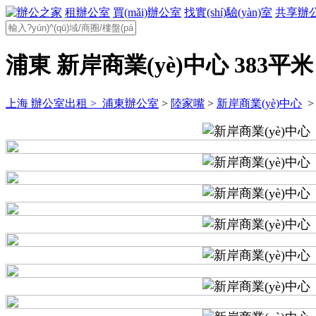
租辦公室
買(mǎi)辦公室
找實(shí)驗(yàn)室
共享辦
浦東 新岸商業(yè)中心 383平米
上海 辦公室出租 >
浦東辦公室
>
陸家嘴
>
新岸商業(yè)中心