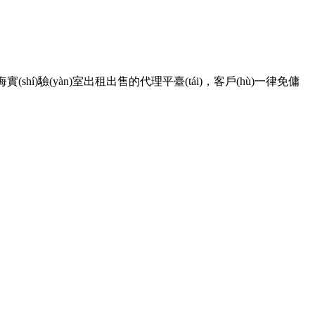
上海實(shí)驗(yàn)室出租出售的代理平臺(tái)，客戶(hù)一律免傭