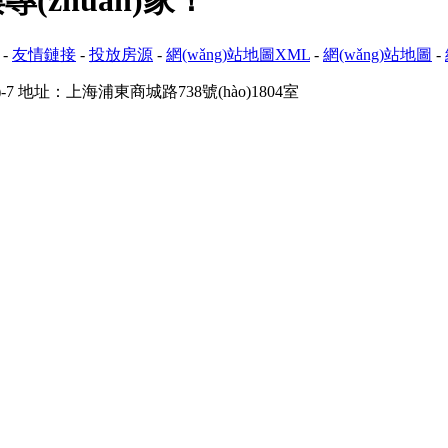
zhuān)家！
-
友情鏈接
-
投放房源
-
網(wǎng)站地圖XML
-
網(wǎng)站地圖
-
-7
地址：上海浦東商城路738號(hào)1804室