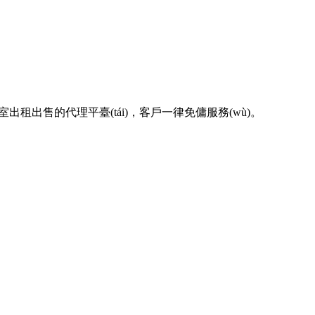
)室出租出售的代理平臺(tái)，客戶一律免傭服務(wù)。