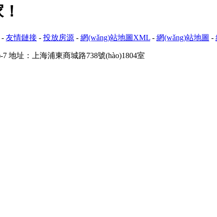
！
-
友情鏈接
-
投放房源
-
網(wǎng)站地圖XML
-
網(wǎng)站地圖
-
-7
地址：上海浦東商城路738號(hào)1804室