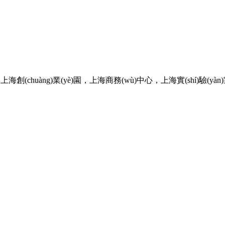
ng)業(yè)園，上海商務(wù)中心，上海實(shí)驗(yàn