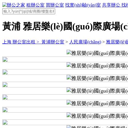
租辦公室
買辦公室
找實(shí)驗(yàn)室
共享辦公
找
黃浦 雅居樂(lè)國(guó)際廣場(ch
上海 辦公室出租 >
黃浦辦公室
>
人民廣場(chǎng)
>
雅居樂(lè)國