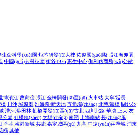
生命科學(xué)園
炬芯研發(fā)大樓
佑越國(guó)際
張江海趣園
器
中國(guó)芯科技園
衡谷1976
惠生中心
伽利略商務(wù)公館
世博濱江
曹家渡
張江
金橋開發(fā)區(qū)
火車站
大寧/延長
康橋
川沙
城隍廟
淮海路/新天地
五角場(chǎng)
北蔡/御橋
閘北公
城
漕河涇/田林
虹橋開發(fā)區(qū)/古北
四川北路
華漕
上大
友
)興公園
虹橋鎮(zhèn)
大場(chǎng)
南翔
上海南站
長(zhǎng)風
)
莘莊
臨港新城
共康
嘉定城區(qū)
九亭
中遠(yuǎn)兩灣城
浦東
花橋
其他