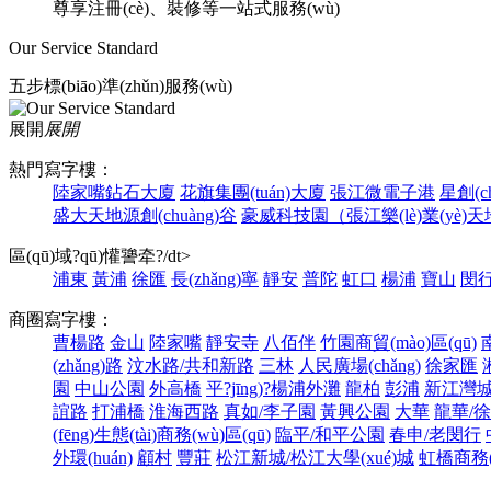
尊享注冊(cè)、裝修等一站式服務(wù)
Our Service Standard
五步標(biāo)準(zhǔn)服務(wù)
展開
展開
熱門寫字樓：
陸家嘴鉆石大廈
花旗集團(tuán)大廈
張江微電子港
星創(c
盛大天地源創(chuàng)谷
豪威科技園（張江樂(lè)業(yè)
區(qū)域?qū)懽謽牵?/dt>
浦東
黃浦
徐匯
長(zhǎng)寧
靜安
普陀
虹口
楊浦
寶山
閔
商圈寫字樓：
曹楊路
金山
陸家嘴
靜安寺
八佰伴
竹園商貿(mào)區(qū)
(zhǎng)路
汶水路/共和新路
三林
人民廣場(chǎng)
徐家匯
園
中山公園
外高橋
平?jīng)?楊浦外灘
龍柏
彭浦
新江灣
誼路
打浦橋
淮海西路
真如/李子園
黃興公園
大華
龍華/
(fēng)生態(tài)商務(wù)區(qū)
臨平/和平公園
春申/老閔行
外環(huán)
顧村
豐莊
松江新城/松江大學(xué)城
虹橋商務(w