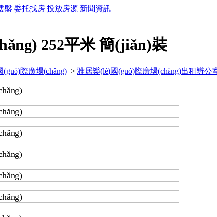
樓盤
委托找房
投放房源
新聞資訊
ǎng) 252平米 簡(jiǎn)裝
(guó)際廣場(chǎng)
>
雅居樂(lè)國(guó)際廣場(chǎng)出租辦公