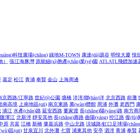
huàng)科技廣場(chǎng)
綠地M-TOWN
康達(dá)源谷
明悅大廈
悅頌
天地）
張江海豚灣
原能細(xì)胞產(chǎn)業(yè)園
ATLATL飛鏢加速
行
嘉定
松江
青浦
奉賢
金山
上海周邊
南京西路/江寧路
世紀(jì)公園
塘橋
洋涇/聯(lián)洋
北京西路
前灘
淞南高境
上南地區(qū)
南京東路
萬(wàn)體館
周浦
外灘
老西門
城
浦江
水產(chǎn)路
延安西路
董家渡
長(zhǎng)陽(yáng)路
南方商
徐匯濱江
北新涇
靜安其他
長(zhǎng)壽路
曲陽(yáng)
控江路
復(fù
中原
共富
江橋
新橋
肇嘉浜路
中山北路
涼城路/虹口足球場(chǎng
ù)區(qū)
甘泉宜川
北外灘
七寶
浦東其他
安亭
泗涇
青浦
奉賢