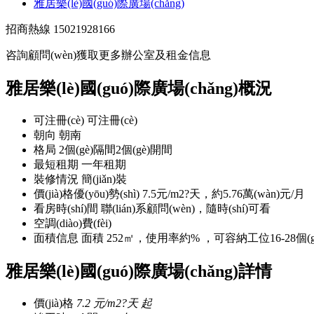
雅居樂(lè)國(guó)際廣場(chǎng)
招商熱線
15021928166
咨詢顧問(wèn)獲取更多辦公室及租金信息
雅居樂(lè)國(guó)際廣場(chǎng)概況
可注冊(cè)
可注冊(cè)
朝向
朝南
格局
2個(gè)隔間2個(gè)開間
最短租期
一年租期
裝修情況
簡(jiǎn)裝
價(jià)格優(yōu)勢(shì)
7.5元/m2?天，約5.76萬(wàn)元/月
看房時(shí)間
聯(lián)系顧問(wèn)，隨時(shí)可看
空調(diào)費(fèi)
面積信息
面積 252㎡，使用率約% ，可容納工位16-28個(g
雅居樂(lè)國(guó)際廣場(chǎng)詳情
價(jià)格
7.2
元/m2?天 起