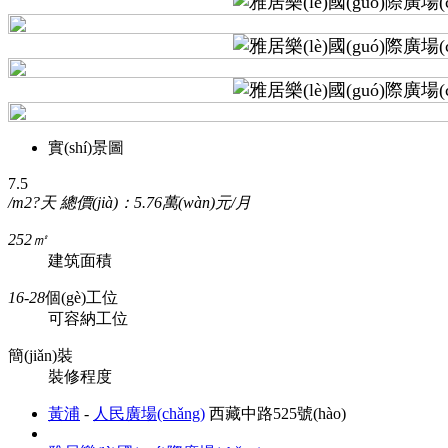
實(shí)景圖
7.5
/m2?天
總價(jià)：5.76萬(wàn)元/月
252㎡
建筑面積
16-28
個(gè)工位
可容納工位
簡(jiǎn)裝
裝修程度
黃浦
-
人民廣場(chǎng)
西藏中路525號(hào)