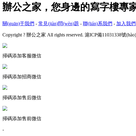
辦公之家，您身邊的寫字樓專家
關(guān)于我們
-
常見(jiàn)問(wèn)題
-
聯(lián)系我們
-
加入我們
Copyright ? 辦公之家 All rights reserved.
滬ICP備11031338號(hào)
掃碼添加客服微信
掃碼添加招商微信
掃碼添加售后微信
掃碼添加售前微信
-