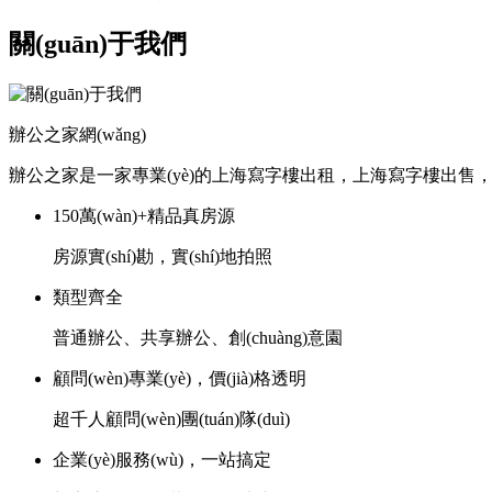
關(guān)于我們
辦公之家網(wǎng)
辦公之家是一家專業(yè)的上海寫字樓出租，上海寫字樓出售，上海創(chuà
150萬(wàn)+精品真房源
房源實(shí)勘，實(shí)地拍照
類型齊全
普通辦公、共享辦公、創(chuàng)意園
顧問(wèn)專業(yè)，價(jià)格透明
超千人顧問(wèn)團(tuán)隊(duì)
企業(yè)服務(wù)，一站搞定