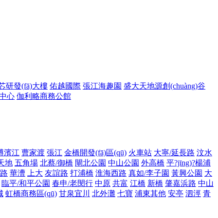
芯研發(fā)大樓
佑越國際
張江海趣園
盛大天地源創(chuàng)谷
中心
伽利略商務公館
博濱江
曹家渡
張江
金橋開發(fā)區(qū)
火車站
大寧/延長路
汶水
天地
五角場
北蔡/御橋
閘北公園
中山公園
外高橋
平?jīng)?楊浦
路
華漕
上大
友誼路
打浦橋
淮海西路
真如/李子園
黃興公園
大
臨平/和平公園
春申/老閔行
中原
共富
江橋
新橋
肇嘉浜路
中山
城
虹橋商務區(qū)
甘泉宜川
北外灘
七寶
浦東其他
安亭
泗涇
青