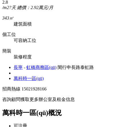
2.8
/m2?天
總價：2.92萬元/月
343㎡
建筑面積
個工位
可容納工位
簡裝
裝修程度
長寧
-
虹橋商務區(qū)
閔行申長路泰虹路
萬科時一區(qū)
招商熱線
15021928166
咨詢顧問獲取更多辦公室及租金信息
萬科時一區(qū)概況
可注冊