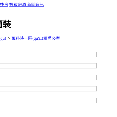
找房
投放房源
新聞資訊
簡裝
ū)
>
萬科時一區(qū)出租辦公室