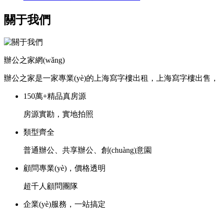
關于我們
辦公之家網(wǎng)
辦公之家是一家專業(yè)的上海寫字樓出租，上海寫字樓出售，上海創
150萬+精品真房源
房源實勘，實地拍照
類型齊全
普通辦公、共享辦公、創(chuàng)意園
顧問專業(yè)，價格透明
超千人顧問團隊
企業(yè)服務，一站搞定