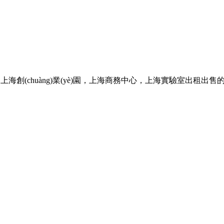
(chuàng)業(yè)園，上海商務中心，上海實驗室出租出