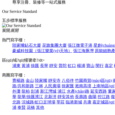
尊享注冊、裝修等一站式服務
Our Service Standard
五步標準服務
展開
展開
熱門寫字樓：
陸家嘴鉆石大廈
花旗集團大廈
張江微電子港
星創(chuà
豪威科技園（張江樂業(yè)天地）
張江海豚灣
原能細胞產(c
區(qū)域?qū)懽謽牵?/dt>
浦東
黃浦
徐匯
長寧
靜安
普陀
虹口
楊浦
寶山
閔行
嘉定
商圈寫字樓：
曹楊路
金山
陸家嘴
靜安寺
八佰伴
竹園商貿(mào)區(qū)
路/共和新路
三林
人民廣場
徐家匯
淞南高境
上南地區(qū
外灘
龍柏
彭浦
新江灣城
浦江
水產(chǎn)路
延安西路
董
華
龍華/徐匯濱江
北新涇
靜安其他
長壽路
曲陽
控江路
復
北路
涼城路/虹口足球場
莘莊
臨港新城
共康
嘉定城區(qū
浦
奉賢
花橋
其他