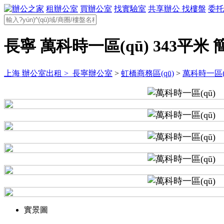
租辦公室
買辦公室
找實驗室
共享辦公
找樓盤
委托
長寧 萬科時一區(qū) 343平米 
上海 辦公室出租 >
長寧辦公室
>
虹橋商務區(qū)
>
萬科時一區(q
實景圖