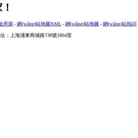
家！
放房源
-
網(wǎng)站地圖XML
-
網(wǎng)站地圖
-
網(wǎng)站熱詞
址：上海浦東商城路738號1804室