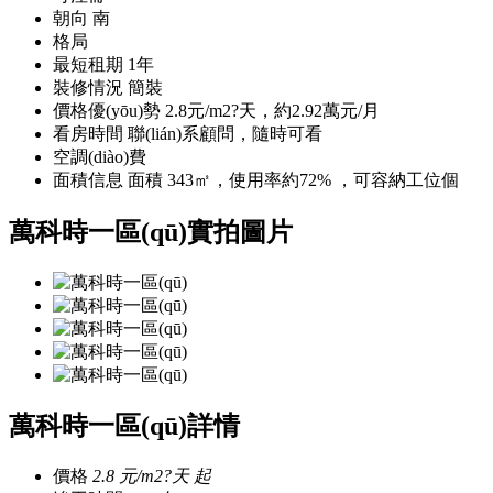
朝向
南
格局
最短租期
1年
裝修情況
簡裝
價格優(yōu)勢
2.8元/m2?天，約2.92萬元/月
看房時間
聯(lián)系顧問，隨時可看
空調(diào)費
面積信息
面積 343㎡，使用率約72% ，可容納工位個
萬科時一區(qū)實拍圖片
萬科時一區(qū)詳情
價格
2.8
元/m2?天 起