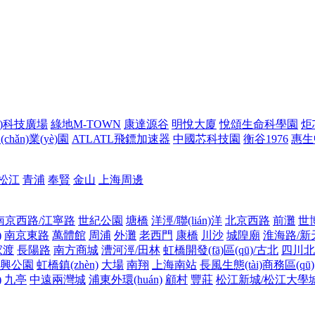
ng)科技廣場
綠地M-TOWN
康達源谷
明悅大廈
悅頌生命科學園
炬
hǎn)業(yè)園
ATLATL飛鏢加速器
中國芯科技園
衡谷1976
惠生
松江
青浦
奉賢
金山
上海周邊
南京西路/江寧路
世紀公園
塘橋
洋涇/聯(lián)洋
北京西路
前灘
世
)
南京東路
萬體館
周浦
外灘
老西門
康橋
川沙
城隍廟
淮海路/新
家渡
長陽路
南方商城
漕河涇/田林
虹橋開發(fā)區(qū)/古北
四川北
興公園
虹橋鎮(zhèn)
大場
南翔
上海南站
長風生態(tài)商務區(qū)
)
九亭
中遠兩灣城
浦東外環(huán)
顧村
豐莊
松江新城/松江大學