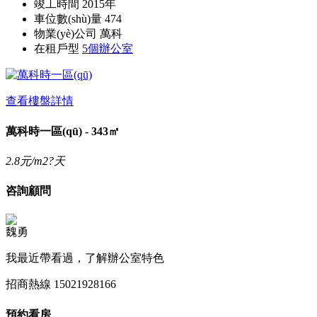
竣工時間
2015年
車位數(shù)量
474
物業(yè)公司
萬科
在租戶型
5個辦公室
查看樓盤詳情
萬科時一區(qū) - 343㎡
2.8
元/m2?天
咨詢顧問
魏勇
我最近帶看過，了解辦公室特色
招商熱線
15021928166
預約看房